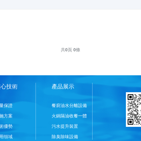
共
0
頁
0
條
核心技術
產品展示
量保證
餐廚油水分離設備
施方案
火鍋隔油收餐一體
術優勢
污水提升裝置
用領域
除臭除味設備