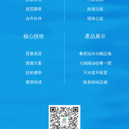
資質榮譽
政策法規
合作伙伴
環保公益
核心技術
產品展示
質量保證
餐廚油水分離設備
實施方案
火鍋隔油收餐一體
技術優勢
污水提升裝置
應用領域
除臭除味設備