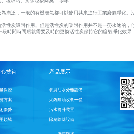
、垃圾站、廚余垃圾除臭、除味.
最為廣泛，一般的有機廢氣都可以使用其來進行工業廢氣凈化。
的活性炭吸附作用。但是活性炭的吸附作用并不是一勞永逸的，
段時間時間后就需要及時的更換活性炭保持它的廢氣凈化效果，
核心技術
產品展示
量保證
餐廚油水分離設備
施方案
火鍋隔油收餐一體
術優勢
污水提升裝置
用領域
除臭除味設備
友情鏈接 :