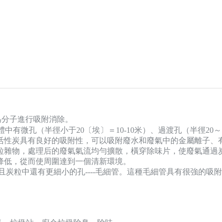
為分子進行吸附消除。
微孔（半徑小于20〔埃〕＝10-10米）、過渡孔（半徑20～100
決定了活性炭具有良好的吸附性，可以吸附廢水和廢氣中的金屬離子
粒雜物，處理后的廢氣氣流均勻擴散，橫穿除味片，使廢氣通過
降低，從而使周圍達到一個清新環境。
粒中還有更細小的孔----毛細管。這種毛細管具有很強的吸附