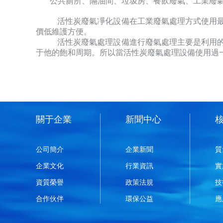
公共廁所、隔油間、垃圾房、餐飲廢氣、工業廢氣
活性炭廢氣凈化設備在工業廢氣處理方式使用
價低維護方便。
活性炭廢氣處理設備進行廢氣處理主要是利用
于他的飽和周期。所以當活性炭廢氣處理設備使用過一
關于企業
新聞中心
公司簡介
企業新聞
質
企業文化
行業資訊
實
資質榮譽
政策法規
技
合作伙伴
環保公益
應