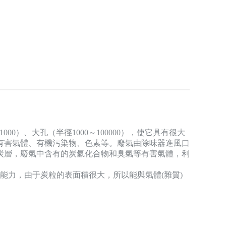
0）、大孔（半徑1000～100000），使它具有很大
、有害氣體、有機污染物、色素等。廢氣由除味器進風口
炭層，廢氣中含有的炭氫化合物和臭氣等有害氣體，利
能力，由于炭粒的表面積很大，所以能與氣體(雜質)