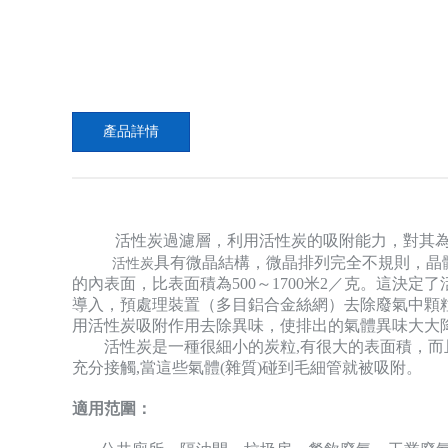
產品詳情
活性炭過濾層，利用活性炭的吸附能力，對其
具有微晶結構，微晶排列完全不規則，晶體中有
活性炭
的內表面，比表面積為500～1700米2／克。這
導入，預處理裝置（多目鋁合金絲網）去除廢氣中顆
用活性炭吸附作用去除異味，使排出的氣體異味大大
活性炭是一種很細小的炭粒,有很大的表面積，而且炭
充分接觸,當這些氣體(雜質)碰到毛細管就被吸附。
適用范圍：