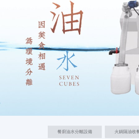
餐廚油水分離設備
火鍋隔油收